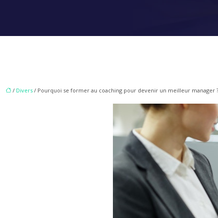
/
Divers
/ Pourquoi se former au coaching pour devenir un meilleur manager 