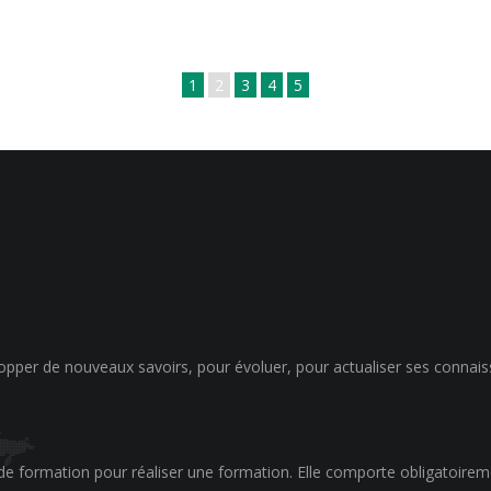
1
2
3
4
5
opper de nouveaux savoirs, pour évoluer, pour actualiser ses connais
 de formation pour réaliser une formation. Elle comporte obligatoirem