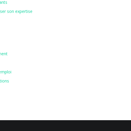
ants
iser son expertise
ment
emploi
tions