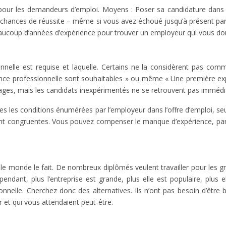
pour les demandeurs d’emploi. Moyens : Poser sa candidature dans d
os chances de réussite – même si vous avez échoué jusqu’à présent pa
eaucoup d’années d’expérience pour trouver un employeur qui vous d
nnelle est requise et laquelle. Certains ne la considèrent pas com
érience professionnelle sont souhaitables » ou même « Une première exp
ges, mais les candidats inexpérimentés ne se retrouvent pas immédiat
es les conditions énumérées par l’employeur dans l’offre d’emploi, se
 sont congruentes. Vous pouvez compenser le manque d’expérience, par 
e monde le fait. De nombreux diplômés veulent travailler pour les g
endant, plus l’entreprise est grande, plus elle est populaire, plus 
nelle. Cherchez donc des alternatives. Ils n’ont pas besoin d’être 
 et qui vous attendaient peut-être.