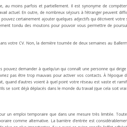
e, au moins parfois et partiellement. Il est synonyme de compétenc
il actuel. En outre, de nombreux séjours à l’étranger peuvent diffic
pouvez certainement ajouter quelques adjectifs qui décrivent votre 
ulement tondu des moutons pour pouvoir vous permettre de poursui
ns votre CV. Non, la dernière tournée de deux semaines au Ballermann
s pouvez demander à quelqu’un qui connaît une personne qui dirige
iez pas être trop mauvais pour activer vos contacts. À l’époque de 
, quand d’autres voient à quel point votre réseau est vaste et ramifi
 se sont déjà déplacés dans le monde du travail (que cela soit vrai o
r un emploi temporaire que dans une mesure très limitée. Toutef
mporaire comme alternative. La barrière d’entrée est considérable