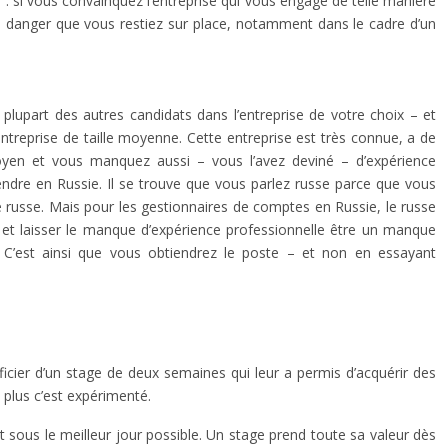
f : si vous convainquez l’entreprise qui vous engage de telle manière
le danger que vous restiez sur place, notamment dans le cadre d’un
plupart des autres candidats dans l’entreprise de votre choix – et
treprise de taille moyenne. Cette entreprise est très connue, a de
yen et vous manquez aussi – vous l’avez deviné – d’expérience
ndre en Russie. Il se trouve que vous parlez russe parce que vous
russe. Mais pour les gestionnaires de comptes en Russie, le russe
e et laisser le manque d’expérience professionnelle être un manque
e. C’est ainsi que vous obtiendrez le poste – et non en essayant
éficier d’un stage de deux semaines qui leur a permis d’acquérir des
 plus c’est expérimenté.
sous le meilleur jour possible. Un stage prend toute sa valeur dès