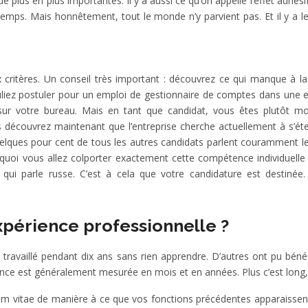
 plus en plus importantes. Il y a aussi ce qu’on appelle l’effet adhési
 temps. Mais honnêtement, tout le monde n’y parvient pas. Et il y a 
 critères. Un conseil très important : découvrez ce qui manque à la 
liez postuler pour un emploi de gestionnaire de comptes dans une en
r votre bureau. Mais en tant que candidat, vous êtes plutôt mo
 découvrez maintenant que l’entreprise cherche actuellement à s’éte
lques pour cent de tous les autres candidats parlent couramment le 
urquoi vous allez colporter exactement cette compétence individuell
é qui parle russe. C’est à cela que votre candidature est destiné
xpérience professionnelle ?
t travaillé pendant dix ans sans rien apprendre. D’autres ont pu bén
ence est généralement mesurée en mois et en années. Plus c’est long,
um vitae de manière à ce que vos fonctions précédentes apparaissent 