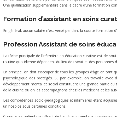
Une qualification supplémentaire dans le cadre d’une formation comp
Formation d’assistant en soins curat
En général, aucun salaire n’est versé pendant la courte formation d’a
Profession Assistant de soins éducat
La tâche principale de l’infirmière en éducation curative est de sout
routine quotidienne dépendent du lieu de travail et des personnes 
En principe, on doit s’occuper de tous les groupes d’âge en tant qu
psychologique des protégés. Si, par exemple, on travaille avec des
développement mental et social constituent une grande partie du tr
de la cuisine ou on les accompagnons chez les médecins et les auto
Les compétences socio-pédagogiques et infirmières étant acquises 
un hospice sous certaines conditions.
Comme les patients souffrant de handicaps mentaux, physiques ou psy