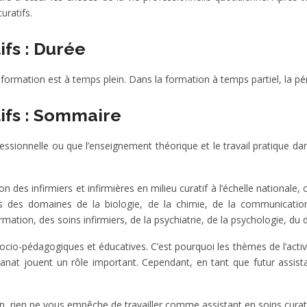
uratifs.
ifs : Durée
a formation est à temps plein. Dans la formation à temps partiel, la p
tifs : Sommaire
fessionnelle ou que l’enseignement théorique et le travail pratique d
des infirmiers et infirmières en milieu curatif à l’échelle nationale, car
des domaines de la biologie, de la chimie, de la communication, d
mation, des soins infirmiers, de la psychiatrie, de la psychologie, du d
cio-pédagogiques et éducatives. C’est pourquoi les thèmes de l’activit
rtisanat jouent un rôle important. Cependant, en tant que futur assis
rien ne vous empêche de travailler comme assistant en soins curatifs 