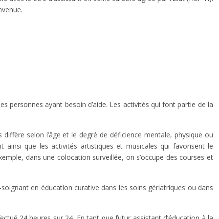
envenue.
les personnes ayant besoin d’aide. Les activités qui font partie de la
s diffère selon l’âge et le degré de déficience mentale, physique ou
 ainsi que les activités artistiques et musicales qui favorisent le
exemple, dans une colocation surveillée, on s’occupe des courses et
soignant en éducation curative dans les soins gériatriques ou dans
ectué 24 heures sur 24. En tant que futur assistant d’éducation à la