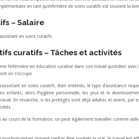
lémentaire en tant qu’infirmière de soins curatifs est souvent la bi
ifs – Salaire
ssistant en soins curatifs.
ifs curatifs – Tâches et activités
enir l’infirmière en éducation curative dans son travail quotidien avec 
dont on s’occupe.
’assistant en soins curatifs. Bien entendu, le type d’assistance requi
 enfants, alors l’hygiène personnelle, les jeux et le divertissement
avail. En revanche, si les protégés sont déjà adultes et vivent, par 
rités.
au cours de la formation, on peut également travailler comme aide-
chologiques doivent parfois être soignés la nuit, le travail est eff