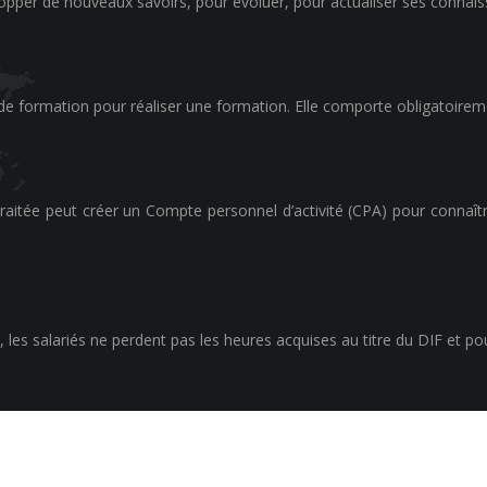
opper de nouveaux savoirs, pour évoluer, pour actualiser ses connais
 de formation pour réaliser une formation. Elle comporte obligatoirem
raitée peut créer un Compte personnel d’activité (CPA) pour connaîtr
s, les salariés ne perdent pas les heures acquises au titre du DIF et 
Se former est devenu une nécessité