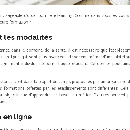
envisageable d’opter pour le e-learning. Comme dans tous les cours 
eure formation ?
t les modalités
nce dans le domaine de la santé, il est nécessaire que l’établisseme
oles en ligne qui sont plus avancées disposent même d’une platefo
gnement individualisé pour chaque étudiant. Ce dernier peut ain
 distance sont dans la plupart du temps proposées par un organisme d
 les formations offertes par les établissements sont différentes. Cel
our objectif que d’apprendre les bases du métier. D’autres peuvent 
ues.
 en ligne
santé
en ligne sont idéales quand elles permettent à un étudiant d’en 