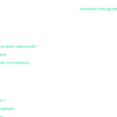
Assistante chirurgicale
la vente relationnelle ?
ants
iser son expertise
és ?
graphique
es