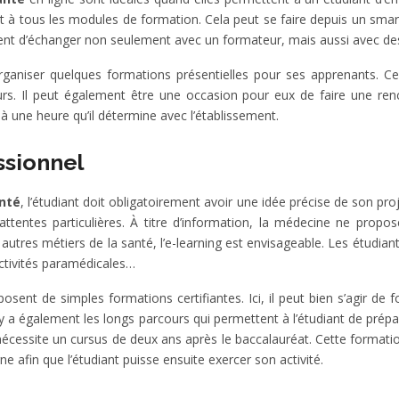
nt à tous les modules de formation. Cela peut se faire depuis un smar
ttent d’échanger non seulement avec un formateur, mais aussi avec des
rganiser quelques formations présentielles pour ses apprenants. 
s. Il peut également être une occasion pour eux de faire une renc
 à une heure qu’il détermine avec l’établissement.
ssionnel
anté
, l’étudiant doit obligatoirement avoir une idée précise de son proje
attentes particulières. À titre d’information, la médecine ne prop
 autres métiers de la santé, l’e-learning est envisageable. Les étudia
activités paramédicales…
osent de simples formations certifiantes. Ici, il peut bien s’agir de
 il y a également les longs parcours qui permettent à l’étudiant de p
nécessite un cursus de deux ans après le baccalauréat. Cette formati
ne afin que l’étudiant puisse ensuite exercer son activité.